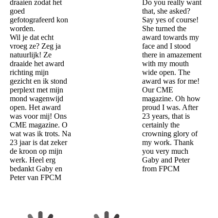
draaien zodat het
Do you really want
goed
that, she asked?
gefotografeerd kon
Say yes of course!
worden.
She turned the
Wil je dat echt
award towards my
vroeg ze? Zeg ja
face and I stood
natuurlijk! Ze
there in amazement
draaide het award
with my mouth
richting mijn
wide open. The
gezicht en ik stond
award was for me!
perplext met mijn
Our CME
mond wagenwijd
magazine. Oh how
open. Het award
proud I was. After
was voor mij! Ons
23 years, that is
CME magazine. O
certainly the
wat was ik trots. Na
crowning glory of
23 jaar is dat zeker
my work. Thank
de kroon op mijn
you very much
werk. Heel erg
Gaby and Peter
bedankt Gaby en
from FPCM
Peter van FPCM