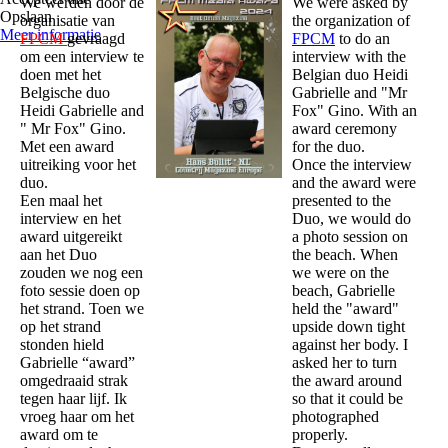
We werden door de
We were asked by
Opslaan
organisatie van
the organization of
Meer informatie
FPCM
gevraagd
FPCM
to do an
om een interview te
interview with the
doen met het
Belgian duo Heidi
Belgische duo
Gabrielle and "Mr
Heidi Gabrielle and
Fox" Gino. With an
" Mr Fox" Gino.
award ceremony
Met een award
for the duo.
uitreiking voor het
Once the interview
duo.
and the award were
Een maal het
presented to the
interview en het
Duo, we would do
award uitgereikt
a photo session on
aan het Duo
the beach. When
zouden we nog een
we were on the
foto sessie doen op
beach, Gabrielle
het strand. Toen we
held the "award"
op het strand
upside down tight
stonden hield
against her body. I
Gabrielle “award”
asked her to turn
omgedraaid strak
the award around
tegen haar lijf. Ik
so that it could be
vroeg haar om het
photographed
award om te
properly.