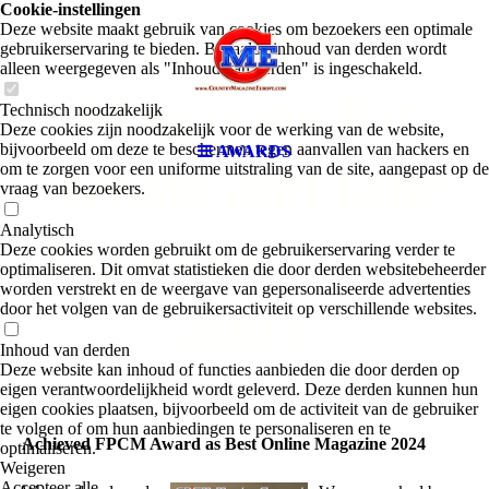
Cookie-instellingen
Country
Deze website maakt gebruik van cookies om bezoekers een optimale
gebruikerservaring te bieden. Bepaalde inhoud van derden wordt
alleen weergegeven als "Inhoud van derden" is ingeschakeld.
Magazine for
Technisch noodzakelijk
Deze cookies zijn noodzakelijk voor de werking van de website,
bijvoorbeeld om deze te beschermen tegen aanvallen van hackers en
AWARDS
Artists and Line
om te zorgen voor een uniforme uitstraling van de site, aangepast op de
vraag van bezoekers.
Analytisch
Dancers - since
Deze cookies worden gebruikt om de gebruikerservaring verder te
optimaliseren. Dit omvat statistieken die door derden websitebeheerder
worden verstrekt en de weergave van gepersonaliseerde advertenties
2001
door het volgen van de gebruikersactiviteit op verschillende websites.
Inhoud van derden
Deze website kan inhoud of functies aanbieden die door derden op
eigen verantwoordelijkheid wordt geleverd. Deze derden kunnen hun
eigen cookies plaatsen, bijvoorbeeld om de activiteit van de gebruiker
te volgen of om hun aanbiedingen te personaliseren en te
Achieved FPCM Award as Best Online Magazine 2024
optimaliseren.
Weigeren
Accepteer alle