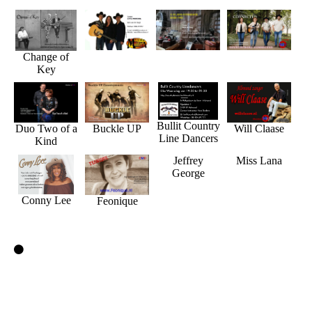
Change of
Key
Bullit Country
Duo Two of a
Buckle UP
Will Claase
Line Dancers
Kind
Jeffrey
Miss Lana
George
Conny Lee
Feonique